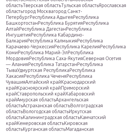
областьТверская областьТульская областьЯрославская
областьгород Москвагород Санкт-
ПетербургРеспублика АдыгеяРеспублика
БашкортостанРеспублика БурятияРеспублика
АлтайРеспублика ДагестанРеспублика
ИнгушетияРеспублика Кабардино-
БалкарияРеспублика КалмыкияРеспублика
Карачаево-ЧеркессияРеспублика КарелияРеспублика
КомиРеспублика Марий-ЭлРеспублика
МордовияРеспублика Саха-ЯкутияСеверная Осетия
— АланияРеспублика ТатарстанРеспублика
ТываУдмуртская РеспубликаРеспублика
ХакасияРеспублика ЧеченяРеспублика
ЧувашияАлтайский крайКраснодарский
крайКрасноярский крайПриморский
крайСтавропольский крайХабаровский
крайАмурская областьАрхангельская
областьАстраханская областьВолгоградская
областьВологодская областьИркутская
областьКалининградская областьКамчатский
крайКемеровская областьКировская
областьКурганская областьМагаданская