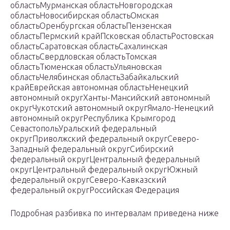
областьМурманская областьНовгородская
областьНовосибирская областьОмская
областьОренбургская областьПензенская
областьПермский крайПсковская областьРостовская
областьСаратовская областьСахалинская
областьСвердловская областьТомская
областьТюменская областьУльяновская
областьЧелябинская областьЗабайкальский
крайЕврейская автономная областьНенецкий
автономный округХанты-Мансийский автономный
округЧукотский автономный округЯмало-Ненецкий
автономный округРеспублика Крымгород
СевастопольУральский федеральный
округПриволжский федеральный округСеверо-
Западный федеральный округСибирский
федеральный округЦентральный федеральный
округЦентральный федеральный округЮжный
федеральный округСеверо-Кавказский
федеральный округРоссийская Федерация
Подробная разбивка по интервалам приведена ниже