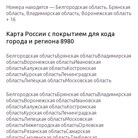
Номера находятся — Белгородская область, Брянская
область, Владимирская область, Воронежская область
+ 16
Карта России с покрытием для кода
города и региона 8980
Белгородская областьБрянская областьВладимирская
областьВоронежская областьИвановская
областьКалужская областьКостромская
областьКурская областьЛенинградская
областьЛипецкая областьМосковская область
Белгородская областьБрянская областьВладимирская
областьВоронежская областьИвановская
областьКалужская областьКостромская
областьКурская областьЛенинградская
областьЛипецкая областьМосковская
областьНижегородская областьОрловская
областьРязанская областьСамарская
областьСмоленская областьТамбовская