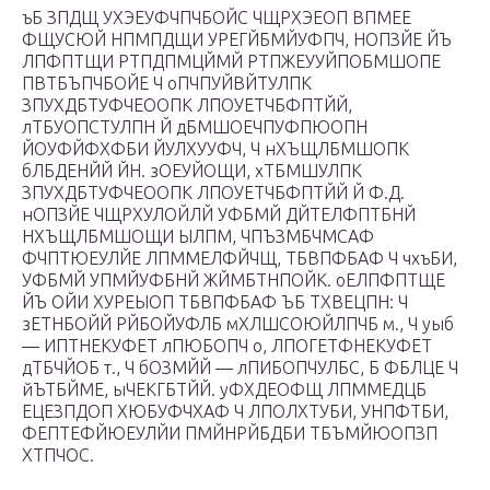
ъБ ЗПДЩ УХЭЕУФЧПЧБОЙС ЧЩРХЭЕОП ВПМЕЕ
ФЩУСЮЙ НПМПДЩИ УРЕГЙБМЙУФПЧ, НОПЗЙЕ ЙЪ
ЛПФПТЩИ РТПДПМЦЙМЙ РТПЖЕУУЙПОБМШОПЕ
ПВТБЪПЧБОЙЕ Ч оПЧПУЙВЙТУЛПК
ЗПУХДБТУФЧЕООПК ЛПОУЕТЧБФПТЙЙ,
лТБУОПСТУЛПН Й дБМШОЕЧПУФПЮОПН
ЙОУФЙФХФБИ ЙУЛХУУФЧ, Ч нХЪЩЛБМШОПК
бЛБДЕНЙЙ ЙН. зОЕУЙОЩИ, хТБМШУЛПК
ЗПУХДБТУФЧЕООПК ЛПОУЕТЧБФПТЙЙ Й Ф.Д.
нОПЗЙЕ ЧЩРХУЛОЙЛЙ УФБМЙ ДЙТЕЛФПТБНЙ
НХЪЩЛБМШОЩИ ЫЛПМ, ЧПЪЗМБЧМСАФ
ФЧПТЮЕУЛЙЕ ЛПММЕЛФЙЧЩ, ТБВПФБАФ Ч чхъБИ,
УФБМЙ УПМЙУФБНЙ ЖЙМБТНПОЙК. оЕЛПФПТЩЕ
ЙЪ ОЙИ ХУРЕЫОП ТБВПФБАФ ЪБ ТХВЕЦПН: Ч
зЕТНБОЙЙ РЙБОЙУФЛБ мХЛШСОЮЙЛПЧБ м., Ч уыб
— ИПТНЕКУФЕТ лПЮБОПЧ о, ЛПОГЕТФНЕКУФЕТ
дТБЧЙОБ т., Ч бОЗМЙЙ — лПИБОПЧУЛБС, Б ФБЛЦЕ Ч
йЪТБЙМЕ, ыЧЕКГБТЙЙ. уФХДЕОФЩ ЛПММЕДЦБ
ЕЦЕЗПДОП ХЮБУФЧХАФ Ч ЛПОЛХТУБИ, УНПФТБИ,
ФЕПТЕФЙЮЕУЛЙИ ПМЙНРЙБДБИ ТБЪМЙЮОПЗП
ХТПЧОС.