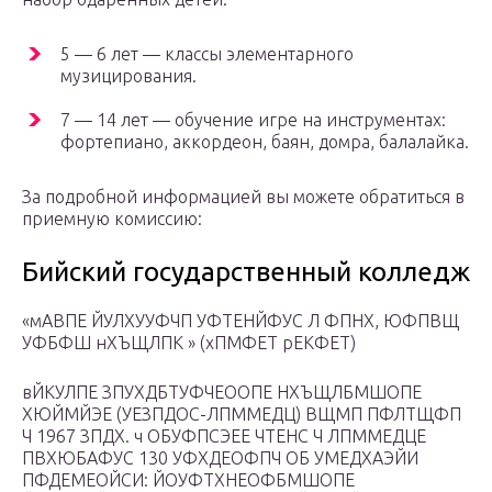
5 — 6 лет — классы элементарного
музицирования.
7 — 14 лет — обучение игре на инструментах:
фортепиано, аккордеон, баян, домра, балалайка.
За подробной информацией вы можете обратиться в
приемную комиссию:
Бийский государственный колледж
«мАВПЕ ЙУЛХУУФЧП УФТЕНЙФУС Л ФПНХ, ЮФПВЩ
УФБФШ нХЪЩЛПК » (хПМФЕТ рЕКФЕТ)
вЙКУЛПЕ ЗПУХДБТУФЧЕООПЕ НХЪЩЛБМШОПЕ
ХЮЙМЙЭЕ (УЕЗПДОС-ЛПММЕДЦ) ВЩМП ПФЛТЩФП
Ч 1967 ЗПДХ. ч ОБУФПСЭЕЕ ЧТЕНС Ч ЛПММЕДЦЕ
ПВХЮБАФУС 130 УФХДЕОФПЧ ОБ УМЕДХАЭЙИ
ПФДЕМЕОЙСИ: ЙОУФТХНЕОФБМШОПЕ