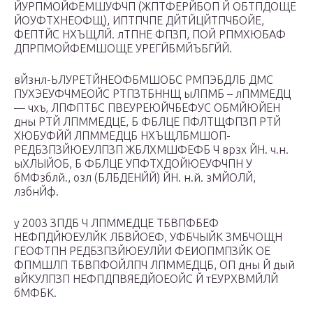
ЙУРПМОЙФЕМШУФЧП (ЖПТФЕРЙБОП Й ОБТПДОЩЕ
ЙОУФТХНЕОФЩ), ИПТПЧПЕ ДЙТЙЦЙТПЧБОЙЕ,
ФЕПТЙС НХЪЩЛЙ. лТПНЕ ФПЗП, ПОЙ РПМХЮБАФ
ДПРПМОЙФЕМШОЩЕ УРЕГЙБМЙЪБГЙЙ.
вЙзнл-ЬЛУРЕТЙНЕОФБМШОБС РМПЭБДЛБ ДМС
ПУХЭЕУФЧМЕОЙС РТПЗТБННЩ ыЛПМБ – лПММЕДЦ
— чхъ, ЛПФПТБС ПВЕУРЕЮЙЧБЕФУС ОБМЙЮЙЕН
дны РТЙ ЛПММЕДЦЕ, Б ФБЛЦЕ ПФЛТЩФПЗП РТЙ
ХЮБУФЙЙ ЛПММЕДЦБ НХЪЩЛБМШОП-
РЕДБЗПЗЙЮЕУЛПЗП ЖБЛХМШФЕФБ Ч врзх ЙН. ч.н.
ыХЛЫЙОБ, Б ФБЛЦЕ УПФТХДОЙЮЕУФЧПН У
бМФзблй., озл (БЛБДЕНЙЙ) ЙН. н.й. зМЙОЛЙ,
лзбнЙф.
у 2003 ЗПДБ Ч ЛПММЕДЦЕ ТБВПФБЕФ
НЕФПДЙЮЕУЛЙК ЛБВЙОЕФ, УФБЧЫЙК ЗМБЧОЩН
ГЕОФТПН РЕДБЗПЗЙЮЕУЛЙИ ФЕИОПМПЗЙК ОЕ
ФПМШЛП ТБВПФОЙЛПЧ ЛПММЕДЦБ, ОП дны Й дый
вЙКУЛПЗП НЕФПДПВЯЕДЙОЕОЙС Й тЕУРХВМЙЛЙ
бМФБК.