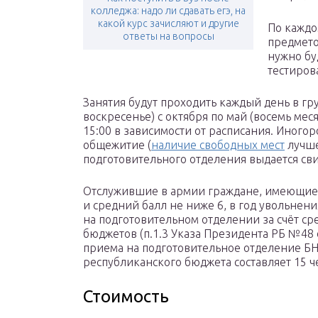
колледжа: надо ли сдавать егэ, на
какой курс зачисляют и другие
По каждо
ответы на вопросы
предмето
нужно бу
тестиров
Занятия будут проходить каждый день в гру
воскресенье) с октября по май (восемь мес
15:00 в зависимости от расписания. Иного
общежитие (
наличие свободных мест
лучше
подготовительного отделения выдается сви
Отслужившие в армии граждане, имеющие 
и средний балл не ниже 6, в год увольнен
на подготовительном отделении за счёт ср
бюджетов (п.1.3 Указа Президента РБ №48 
приема на подготовительное отделение БНТ
республиканского бюджета составляет 15 ч
Стоимость