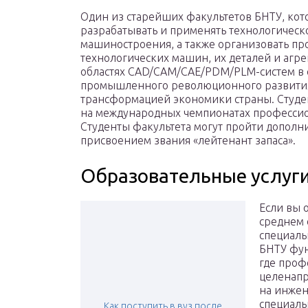
Один из старейших факультетов БНТУ, кот
разрабатывать и применять технологическ
машиностроения, а также организовать пр
технологических машин, их деталей и агре
областях CAD/CAM/CAE/PDM/PLM-систем в 
промышленного революционного развития
трансформацией экономики страны. Студе
на международных чемпионатах профессионал
Студенты факультета могут пройти дополн
присвоением звания «лейтенант запаса».
Образовательные услуг
Если вы 
среднем 
специальн
БНТУ фун
где проф
целенапр
на инжен
специаль
Как поступить в вуз после