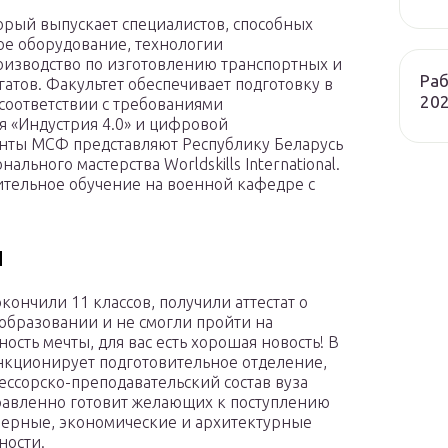
орый выпускает специалистов, способных
ое оборудование, технологии
оизводство по изготовлению транспортных и
Раб
гатов. Факультет обеспечивает подготовку в
202
соответствии с требованиями
 «Индустрия 4.0» и цифровой
нты МСФ представляют Республику Беларусь
ьного мастерства Worldskills International.
ительное обучение на военной кафедре с
и
окончили 11 классов, получили аттестат о
образовании и не смогли пройти на
ость мечты, для вас есть хорошая новость! В
кционирует подготовительное отделение,
ессорско-преподавательский состав вуза
авленно готовит желающих к поступлению
ерные, экономические и архитектурные
ности.