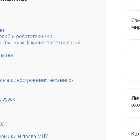
Са
ми
ет
огий и робототехники
 техника» факультета технологий
ьства
в машиностроении» механико-
Лич
 вузах
вхо
СО
Кол
номики и права МИУ