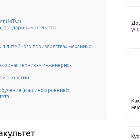
ет (МТФ)
До
а, предпринимательства
учр
ия литейного производства» механико-
ссорная техника» инженерно-
ой экологии
обучение (машиностроение)»
тета
Как
мч
акультет
Кур