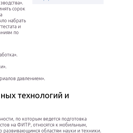
зводства».
инять сорок
а
ыло набрать
тестата и
аниям по
аботка».
и».
риалов давлением».
ных технологий и
ности, по которым ведется подготовка
стов на ФИТР, относятся к мобильным,
о развивающимся областям науки и техники.