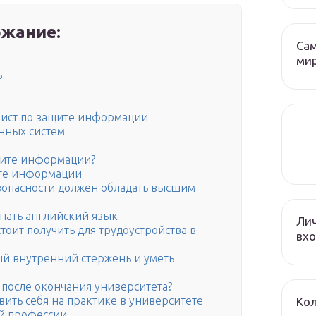
жание:
Са
ми
ь
ист по защите информации
нных систем
ащите информации?
те информации
опасности должен обладать высшим
нать английский язык
Лич
тоит получить для трудоустройства в
вхо
ый внутренний стержень и уметь
 после окончания университета?
ить себя на практике в университете
Кол
ой профессии