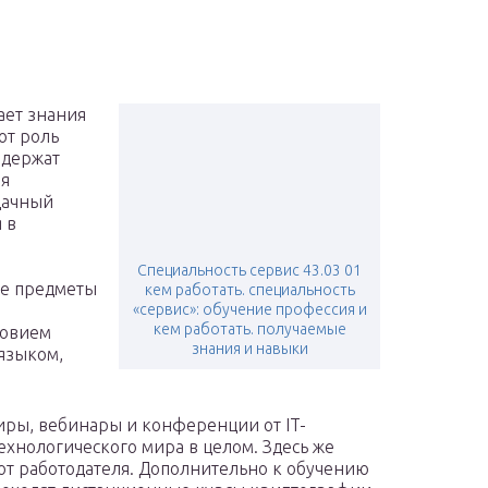
ает знания
ют роль
 держат
ая
дачный
 в
Специальность сервис 43.03 01
ые предметы
кем работать. специальность
«сервис»: обучение профессия и
кем работать. получаемые
ловием
знания и навыки
языком,
иры, вебинары и конференции от IT-
ехнологического мира в целом. Здесь же
т работодателя. Дополнительно к обучению