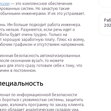
ессии
— это комплексное обеспечение
рованных систем. Но зачастую такие
 обычными инженерами. И их это устраивает.
Раб
ны. Им больше подходит работа инженера.
202
ть нельзя. Разумеется, если речь идет о
боты будет очень трудно. Только на
 хорошую заработную плату. Плюс ко всему,
рабочим графиком и отсутствием напряжения.
ционная безопасность автоматизированных
после окончания вуза?», то можете
о для этого сразу готовьте себя к тому, что
ичем в постоянном.
пециальность
ионал по информационной безопасности
ак бороться с уязвимостью системы, защитить
ию, взломать программу по заказу клиента.
кер обладает аналитическим складом ума,