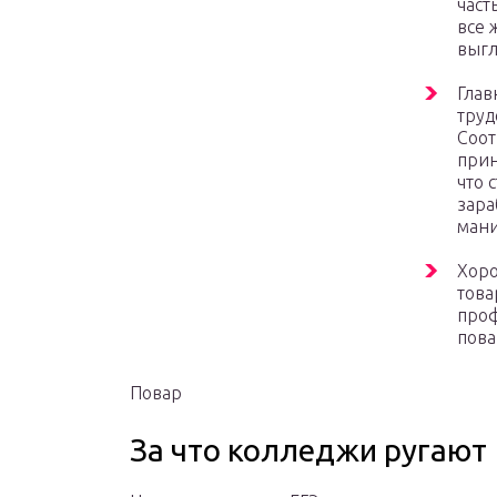
част
все 
выгл
Глав
труд
Соот
прин
что 
зара
мани
Хоро
това
проф
пова
Повар
За что колледжи ругают