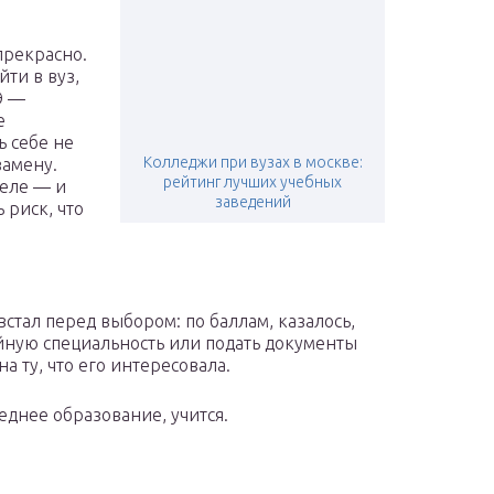
 прекрасно.
ти в вуз,
Э —
е
ь себе не
Колледжи при вузах в москве:
замену.
рейтинг лучших учебных
реле — и
заведений
 риск, что
стал перед выбором: по баллам, казалось,
айную специальность или подать документы
на ту, что его интересовала.
еднее образование, учится.