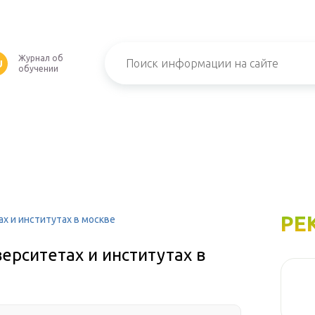
Журнал об
U
обучении
РЕ
х и институтах в москве
ерситетах и институтах в