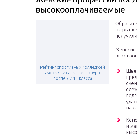
высокооплачиваемые
Обратите
на рынке
получили
Женские 
высокоо
Рейтинг спортивных колледжей
Швеи
в москве и санкт-петербурге
пред
после 9 и 11 класса
очен
одеж
подг
удас
на д
Коне
и ма
высо