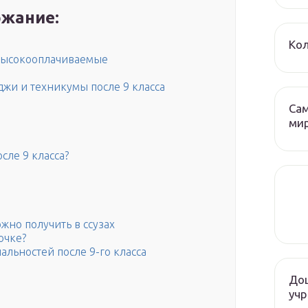
жание:
Кол
 высокооплачиваемые
жи и техникумы после 9 класса
Са
ми
сле 9 класса?
жно получить в ссузах
очке?
льностей после 9-го класса
До
учр