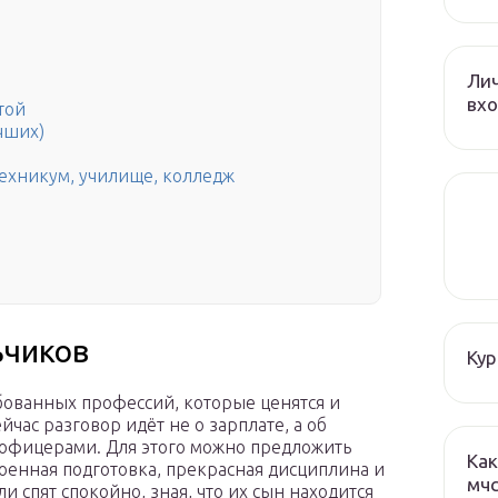
Лич
вхо
той
чших)
 техникум, училище, колледж
ьчиков
Кур
бованных профессий, которые ценятся и
час разговор идёт не о зарплате, а об
 офицерами. Для этого можно предложить
Как
оенная подготовка, прекрасная дисциплина и
мч
 спят спокойно, зная, что их сын находится