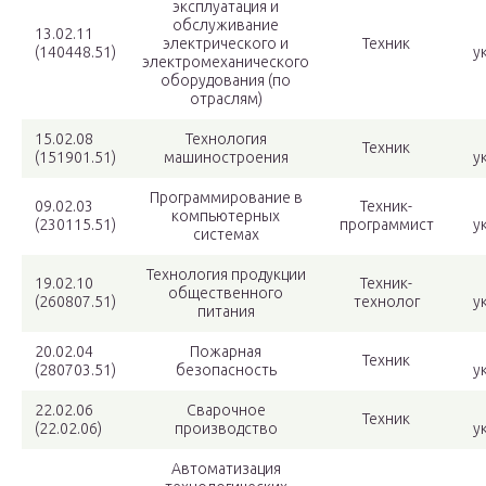
эксплуатация и
обслуживание
13.02.11
электрического и
Техник
(140448.51)
у
электромеханического
оборудования (по
отраслям)
15.02.08
Технология
Техник
(151901.51)
машиностроения
у
Программирование в
09.02.03
Техник-
компьютерных
(230115.51)
программист
у
системах
Технология продукции
19.02.10
Техник-
общественного
(260807.51)
технолог
у
питания
20.02.04
Пожарная
Техник
(280703.51)
безопасность
у
22.02.06
Сварочное
Техник
(22.02.06)
производство
у
Автоматизация