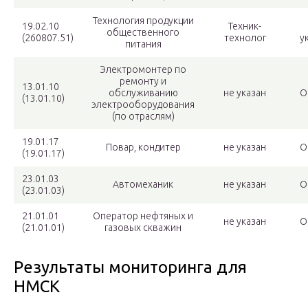
Технология продукции
19.02.10
Техник-
общественного
(260807.51)
технолог
у
питания
Электромонтер по
ремонту и
13.01.10
обслуживанию
не указан
О
(13.01.10)
электрооборудования
(по отраслям)
19.01.17
Повар, кондитер
не указан
О
(19.01.17)
23.01.03
Автомеханик
не указан
О
(23.01.03)
21.01.01
Оператор нефтяных и
не указан
О
(21.01.01)
газовых скважин
Результаты мониторинга для
НМСК