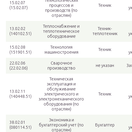
технологических
15.02.07
процессов и
Техник
(15.02.07)
у
производств (по
отраслям)
Теплоснабжение и
13.02.02
Техник-
теплотехническое
(140102.51)
теплотехник
у
оборудование
15.02.08
Технология
Техник
(151901.51)
машиностроения
у
22.02.06
Сварочное
не указан
За
(22.02.06)
производство
Техническая
эксплуатация и
обслуживание
13.02.11
электрического и
Техник
(140448.51)
у
электромеханического
оборудования (по
отраслям)
Экономика и
38.02.01
бухгалтерский учет (по
Бухгалтер
(080114.51)
у
отраслям)