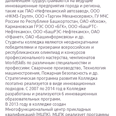
дальнейшем трудоустраиваются на ведущие
инновационные предприятия города и региона,
такие как ПАО «Нефтекамский автозавод», ООО
«НКМЗ-Групп», ООО «Таргин Механосервис», ГУ МЧС
России по Республике Башкортостан, ОАО «Искож»,
Кармановская ГРЭС ООО «БГК», ООО «БашРТС-
Нефтекамск», ООО «БашРЭС-Нефтекамск», ОАО
«Уфанет», ОАО «Башинформсвязь» и др.
Студенты колледжа являются неоднократными
победителями и призерами всероссийских и
республиканских олимпиад и конкурсов
профессионального мастерства, чемпионатов
WorldSkills по различным специальностям и
профессиям: Сварочное производство, Технология
машиностроения, Пожарная безопасность и др.
Стратегическая программа развития Колледжа
поэтапно реализуется в виде инновационных
подходов. С 2007 по 2014 год в Колледже
разработаны и реализуются 6 инновационных
образовательных программ.
В 2013 году в колледже создан
Многофункциональный центр прикладных
квалификаций (МЦПК). МЦПК реализует программы