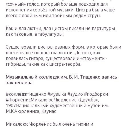
«сочный» голос, который больше подходил для
исполнения серьёзной музыки. Цистра была чаще
всего с двойным или тройным рядом струн.
Как и для лютни, для цистры писали не партитуры
как таковые, а табулатуры.
Существовали цистры разных форм, в которые были
внесены все новшества лютни. До того, как
появилась гитара, существовали инструменты-
гибриды, такие как цистра-теорба.
Музыкальный колледж им. Б. И. Тищенко запись
закреплена
#колледжтищенко #музыка #аудио #подборки
#ЧюрлёнисМикалоюс Чюрленис «Дружба»,
1907Национальный художественный музей им.
М.К.Чюрлениса, Каунас
Микалоюс Чюрленис был очень тихим и