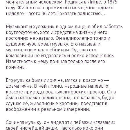
мечтательным человеком. Родился в Литве, в 1875
году. Жизнь свою прожил он насыщенно, однако
недолго – всего 36 лет.Показать полностью…
Музыкант и художник в одном лице, любил работать
круглосуточно, хотя и средств на жизнь у него
постоянно не хватало. Он великолепно тонко и
душевно чувствовал музыку. Его называли
музыкальным волшебником. Однако его
композиции не издавались и редко исполнялись.
Известность к нему пришла только после его
кончины.
Его музыка была лирична, мягка и красочно —
драматична. В ней лились народные напевы о
красоте природы родных литовских простор. Она
была настолько великолепна, что казалось, будто
слушая её, живописные картины, предстают в
воображении в реальном измерении.
Сочиняя музыку, он видел эти пейзажи «глазами»
своей чистейшей души. Настолько ярко они