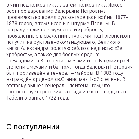
в чин подполковника, а затем полковника. Яркое
военное дарование Валерьяна Петровича
проявилось во время русско-турецкой войны 1877-
1878 годов, в том числе и в штурме Плевны. В
награду за личное мужество и храбрость,
проявленные в сражении с турками под Плевной,он
получил из рук главнокомандующего, Великого
князя Александра, золотую саблю с надписью «За
храбрость», а также два боевых ордена:
св.Владимира 3 степени с мечами и св. Владимира 4
степени с мечами и бантом. Тогда Валерьян Петрович
был произведён в генерал – майоры. В 1883 году
награждён орденом св.Станислава 1-ой степени. В
отставку вышел генерал – лейтенантом, что
соответствует третьему разряду из четырнадцать в
Табели о рангах 1722 года.
О поступлении