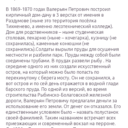
В 1869-1870 годах Валерьян Петрович построил
кирпичный дом-дачу в 3 верстах от имения в
Раздумове (ныне это территория посёлка
Тихменево, а именно лесотехнический колледж).
Дом для родственников – ныне студенческая
столовая, пекарню (ныне – кочегарка), кузницу (не
сохранилась), каменные конюшни (не
сохранились).Солдаты вырыли пруды для осушения
местности и разбили парк. Пруды между собой были
соединены трубами. В прудах развели рыбу . На
середине одного из них создали искусственный
остров, на который можно было попасть по
перекинутому с берега мосту. Он не сохранился, а
вот остров и по сей день отражается в водной глади
барского пруда. По одной из версий, во время
строительства Рыбинско-Болаговской железной
дороги, Валерьян Петровичу предлагали деньги за
использование его земли. От денег он отказался. Его
единственным условием было – назвать полустанок
своей фамилией. Таким названием встречает всех
приезжающих и современный вокзал на перроне.