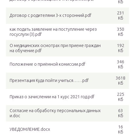
Кб
231
Договор с родителями 3-х сторонний.pdf
Кб
как подать заявление на поступление через
350
госуслуги (3).pdf
Кб
О медицинских осмотрах при приеме граждан
192
на обучение.pdf
Кб
346
Положение о приёмной комиссии.pdf
Кб
3618
Презентация Куда пойти учиться……pdf
Кб
225
Приказ о зачислении на 1 курс 2021 год.pdf
Кб
Согласие на обработку персональных данных
63
и.doc
Кб
16
УВЕДОМЛЕНИЕ.docx
Кб