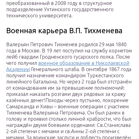
преобразованный в 2008 году в структурное
подразделение Ухтинского государственного
технического университета.
Военная карьера В.П. Тихменева
Валерьян Петрович Тихменев родился 29 мая 1840
года в Москве. В 19 лет поступил на службу корнетом
лейб гвардии Гродненского гусарского полка. После
чего получил
военное образование в Николаевской
Академии
Генерального штаба. В сентябре 1867 года
получил назначение командиром Туркестанского
линейного батальона. Но через 2 года был отстранён
от командования им за превышение полномочий:
приказал наказать розгами двух рядовых за кражу
казённых денег!Походы через пустыню, покорение
Самарканда и Хивы – военные операции с участием
Тихменева Валерьяна Петровича. Он был ранен в
голову и проявил столько личной храбрости, что был
награждён двумя боевыми орденами: Св.Станислава
2-ой степени с мечами и св.Анны 2-ой степени с
мечами. За воинские заслуги и доблесть произведён