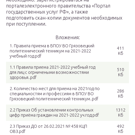
порталеэлектронного правительства «Портал
государственных услуг РФ», а также
подготовить скан-копии документов необходимых
при поступлении.
Вложения:
1. Правила приема в БПОУ ВО Грязовецкий
411
политехнический техникум на 2021-2022
Кб
учебный год.pdf
1.1 Правила приема 2021-2022 учебный год
510
для лиц с огрничеными возможностями
Кб
здоровья..pdf
2. Количество мест для приема на 2021год по
286
специальностям и профессиям в БПОУ ВО
Кб
Грязовецкий политехнический техникум..pdf
2.2 Приказ Об установлении контрольных
1312
цифр приёма граждан на 2021-2022 уч.год.pdf
Кб
2.3 Приказ ДО от 26.02.2021 № 458 КЦП
492
ОВЗ.pdf
Кб