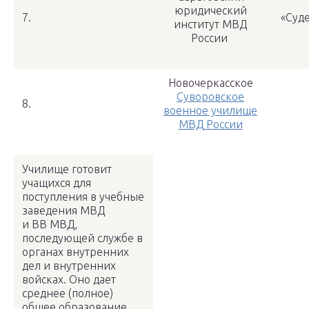
юридический
7.
«Суде
институт МВД
России
Новочеркасское
Суворовское
8.
военное училище
МВД России
Училище готовит
учащихся для
поступления в учебные
заведения МВД
и ВВ МВД,
последующей службе в
органах внутренних
дел и внутренних
войсках. Оно дает
среднее (полное)
общее образование,