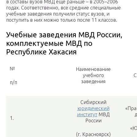
в составы вузов МВД еще раньше – в 2005–2006
годах. Соответственно, все средние специальные
учебные заведения получили статус вузов, и
поступить в них можно только после 11 классов.
Учебные заведения МВД России,
комплектуемые МВД по
Республике Хакасия
№
Наименование
учебного
С
заведения
п/п
Сибирский
юридический
«Пра
институт
МВД
1.
России
«Ю
(г. Красноярск)