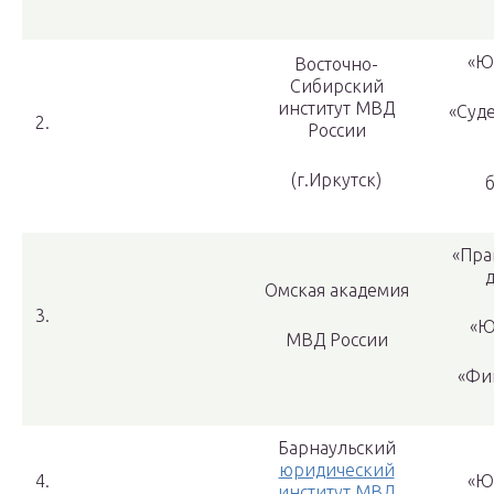
«Ю
Восточно-
Сибирский
институт МВД
«Суде
2.
России
(г.Иркутск)
«Пра
Омская академия
3.
«Ю
МВД России
«Фи
Барнаульский
юридический
4.
«Ю
институт МВД