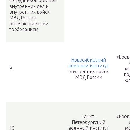
сотрудников органов
внутренних дел и
внутренних войск
МВД России,
отвечающие всем
требованиям.
«Боев
Новосибирский
военный институт
9.
м
внутренних войск
по
МВД России
юр
Санкт-
«Боев
Петербургский
10.
военный институт
м