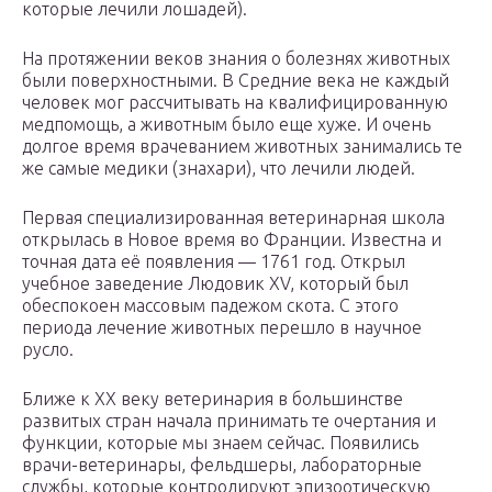
которые лечили лошадей).
На протяжении веков знания о болезнях животных
были поверхностными. В Средние века не каждый
человек мог рассчитывать на квалифицированную
медпомощь, а животным было еще хуже. И очень
долгое время врачеванием животных занимались те
же самые медики (знахари), что лечили людей.
Первая специализированная ветеринарная школа
открылась в Новое время во Франции. Известна и
точная дата её появления — 1761 год. Открыл
учебное заведение Людовик XV, который был
обеспокоен массовым падежом скота. С этого
периода лечение животных перешло в научное
русло.
Ближе к XX веку ветеринария в большинстве
развитых стран начала принимать те очертания и
функции, которые мы знаем сейчас. Появились
врачи-ветеринары, фельдшеры, лабораторные
службы, которые контролируют эпизоотическую