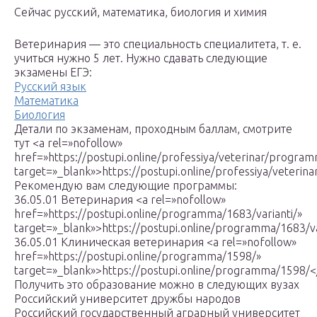
Сейчас русский, математика, биология и химия
Ветеринария — это специальность специалитета, т. е.
учиться нужно 5 лет. Нужно сдавать следующие
экзамены ЕГЭ:
Русский язык
Математика
Биология
Детали по экзаменам, проходным баллам, смотрите
тут <a rel=»nofollow»
href=»https://postupi.online/professiya/veterinar/program
target=»_blank»>https://postupi.online/professiya/veterin
Рекомендую вам следующие программы:
36.05.01 Ветеринария <a rel=»nofollow»
href=»https://postupi.online/programma/1683/varianti/»
target=»_blank»>https://postupi.online/programma/1683/va
36.05.01 Клиническая ветеринария <a rel=»nofollow»
href=»https://postupi.online/programma/1598/»
target=»_blank»>https://postupi.online/programma/1598/<
Получить это образование можно в следующих вузах
Росcийский университет дружбы народов
Российский государственный аграрный университет