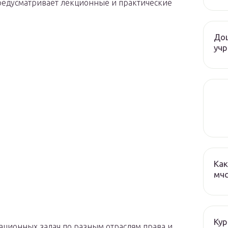
едусматривает лекционные и практические
До
учр
Как
мч
Кур
ционных задач по разным отраслям права и