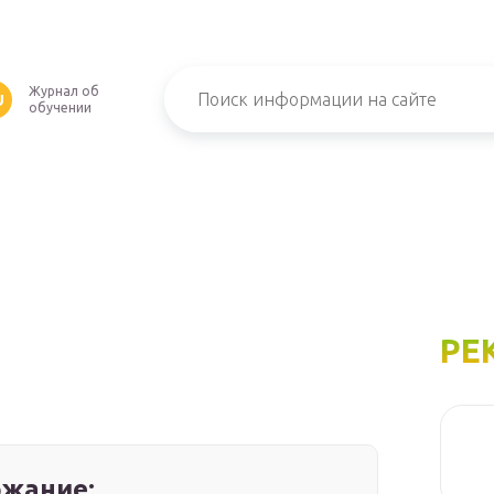
Журнал об
U
обучении
РЕ
жание: