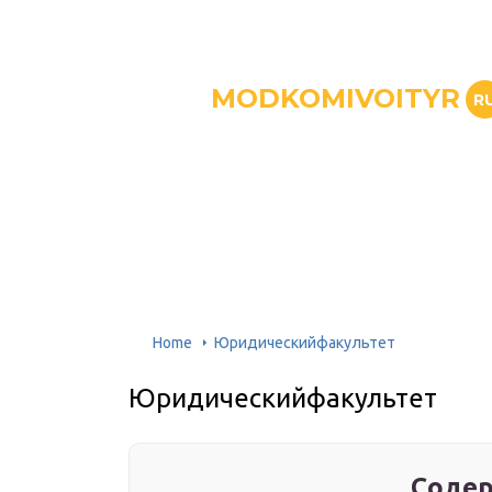
MODKOMIVOITYR
R
Home
Юридическийфакультет
Юридическийфакультет
Содер