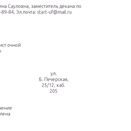
на Сауловна, заместитель декана по
9-84, Эл.почта: start-uf@mail.ru
ист очной
ы
ул.
Б. Печерская,
25/12, каб.
205
чение
Елена