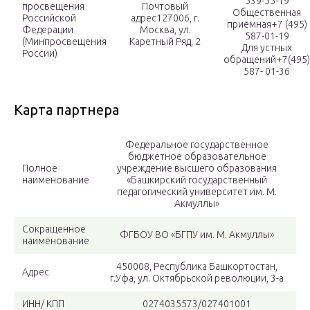
539-55-19
просвещения
Почтовый
Общественная
Российской
адрес127006, г.
приёмная+7 (495)
Федерации
Москва, ул.
587-01-19
(Минпросвещения
Каретный Ряд, 2
Для устных
России)
обращений+7(495)
587- 01-36
Карта партнера
Федеральное государственное
бюджетное образовательное
Полное
учреждение высшего образования
наименование
«Башкирский государственный
педагогический университет им. М.
Акмуллы»
Сокращенное
ФГБОУ ВО «БГПУ им. М. Акмуллы»
наименование
450008, Республика Башкортостан,
Адрес
г.Уфа, ул. Октябрьской революции, 3-а
ИНН/ КПП
0274035573/027401001