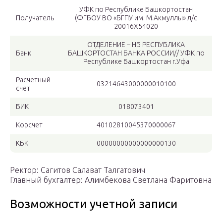
УФК по Республике Башкортостан
Получатель
(ФГБОУ ВО «БГПУ им. М.Акмуллы» л/с
20016Х54020
ОТДЕЛЕНИЕ – НБ РЕСПУБЛИКА
Банк
БАШКОРТОСТАН БАНКА РОССИИ// УФК по
Республике Башкортостан г.Уфа
Расчетный
03214643000000010100
счет
БИК
018073401
Корсчет
40102810045370000067
КБК
00000000000000000130
Ректор: Сагитов Салават Талгатович
Главный бухгалтер: Алимбекова Светлана Фаритовна
Возможности учетной записи