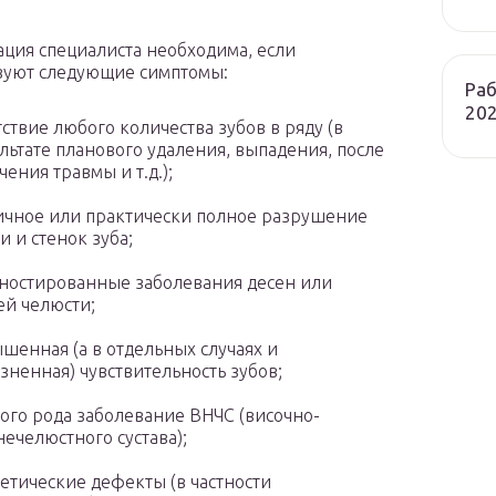
ация специалиста необходима, если
вуют следующие симптомы:
Раб
202
тствие любого количества зубов в ряду (в
льтате планового удаления, выпадения, после
чения травмы и т.д.);
ичное или практически полное разрушение
и и стенок зуба;
ностированные заболевания десен или
ей челюсти;
шенная (а в отдельных случаях и
зненная) чувствительность зубов;
ого рода заболевание ВНЧС (височно-
ечелюстного сустава);
етические дефекты (в частности