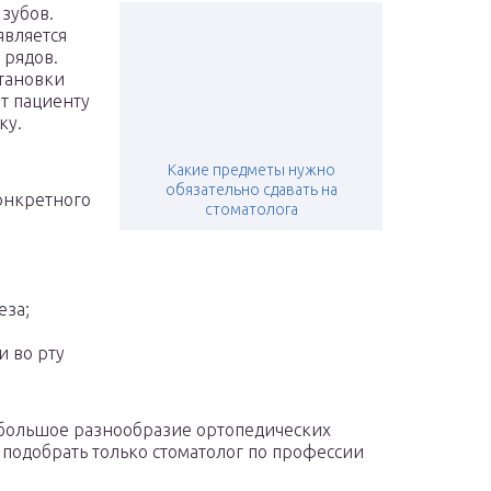
зубов.
является
 рядов.
становки
т пациенту
ку.
Какие предметы нужно
обязательно сдавать на
онкретного
стоматолога
еза;
 во рту
 большое разнообразие ортопедических
подобрать только стоматолог по профессии