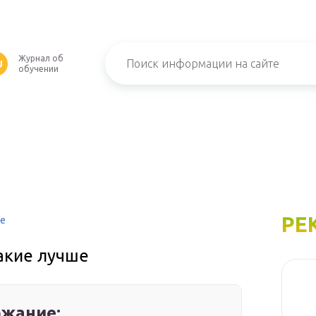
Журнал об
U
обучении
РЕ
ше
акие лучше
жание: