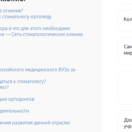
е отличие?
 стоматологу-ортопеду
Кол
ора и что для этого необходимо
ке — Сеть стоматологических клиник
Са
ми
оссийского медицинского ВУЗа за
ться к стоматологу?
лог?
ции ортодонтов
деятельности
До
ния развития данной отрасли:
учр