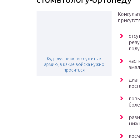
Консульт
присутст
отсу
резу
полу
Куда лучше идти служить в
част
армию, в какие войска нужно
эмал
проситься
диаг
кост
повы
боле
разн
нижн
косм