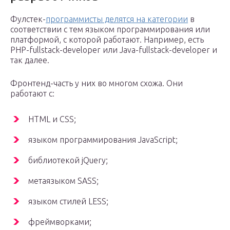
Фулстек-
программисты делятся на категории
в
соответствии с тем языком программирования или
платформой, с которой работают. Например, есть
PHP-fullstack-developer или Java-fullstack-developer и
так далее.
Фронтенд-часть у них во многом схожа. Они
работают с:
HTML и CSS;
языком программирования JavaScript;
библиотекой jQuery;
метаязыком SASS;
языком стилей LESS;
фреймворками;