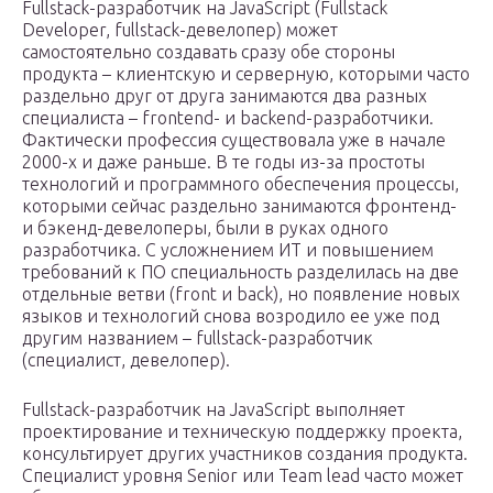
Fullstack-разработчик на JavaScript (Fullstack
Developer, fullstack-девелопер) может
самостоятельно создавать сразу обе стороны
продукта – клиентскую и серверную, которыми часто
раздельно друг от друга занимаются два разных
специалиста – frontend- и backend-разработчики.
Фактически профессия существовала уже в начале
2000-х и даже раньше. В те годы из-за простоты
технологий и программного обеспечения процессы,
которыми сейчас раздельно занимаются фронтенд-
и бэкенд-девелоперы, были в руках одного
разработчика. С усложнением ИТ и повышением
требований к ПО специальность разделилась на две
отдельные ветви (front и back), но появление новых
языков и технологий снова возродило ее уже под
другим названием – fullstack-разработчик
(специалист, девелопер).
Fullstack-разработчик на JavaScript выполняет
проектирование и техническую поддержку проекта,
консультирует других участников создания продукта.
Специалист уровня Senior или Team lead часто может