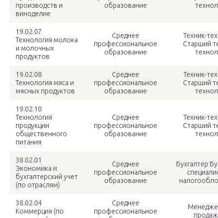
производств и
образование
технол
виноделие
19.02.07
Среднее
Техник-те
Технология молока
профессиональное
Старший т
и молочных
образование
технол
продуктов
19.02.08
Среднее
Техник-те
Технология мяса и
профессиональное
Старший т
мясных продуктов
образование
технол
19.02.10
Технология
Среднее
Техник-те
продукции
профессиональное
Старший т
общественного
образование
технол
питания
38.02.01
Среднее
Бухгалтер Бу
Экономика и
профессиональное
специали
бухгалтерский учет
образование
налогообл
(по отраслям)
38.02.04
Среднее
Менедже
Коммерция (по
профессиональное
продаж