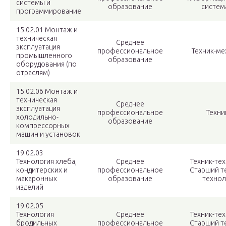
системы и
образование
систем
программирование
15.02.01 Монтаж и
техническая
Среднее
эксплуатация
профессиональное
Техник-ме
промышленного
образование
оборудования (по
отраслям)
15.02.06 Монтаж и
техническая
Среднее
эксплуатация
профессиональное
Техни
холодильно-
образование
компрессорных
машин и установок
19.02.03
Технология хлеба,
Среднее
Техник-те
кондитерских и
профессиональное
Старший т
макаронных
образование
технол
изделий
19.02.05
Технология
Среднее
Техник-те
бродильных
профессиональное
Старший т