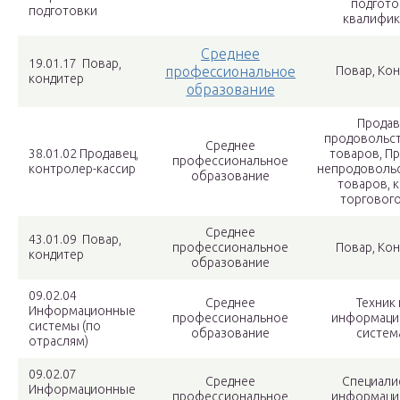
подгото
подготовки
квалифик
Среднее
19.01.17 Повар,
профессиональное
Повар, Ко
кондитер
образование
Продав
продовольс
Среднее
38.01.02 Продавец,
товаров, П
профессиональное
контролер-кассир
непродоволь
образование
товаров, 
торгового
Среднее
43.01.09 Повар,
профессиональное
Повар, Ко
кондитер
образование
09.02.04
Среднее
Техник
Информационные
профессиональное
информац
системы (по
образование
систем
отраслям)
09.02.07
Среднее
Специали
Информационные
профессиональное
информац