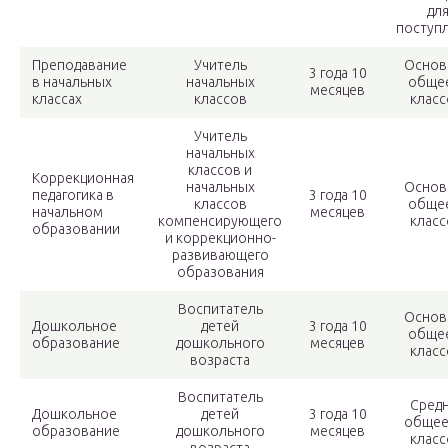
дл
поступ
Преподавание
Учитель
Основ
3 года 10
в начальных
начальных
общее
месяцев
классах
классов
класс
Учитель
начальных
классов и
Коррекционная
начальных
Основ
педагогика в
3 года 10
классов
общее
начальном
месяцев
компенсирующего
класс
образовании
и коррекционно-
развивающего
образования
Воспитатель
Основ
Дошкольное
детей
3 года 10
общее
образование
дошкольного
месяцев
класс
возраста
Воспитатель
Сред
Дошкольное
детей
3 года 10
общее
образование
дошкольного
месяцев
класс