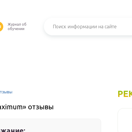
Журнал об
U
обучении
РЕ
отзывы
aximum» отзывы
жание: