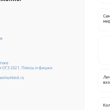
Са
ми
ие
атике
и ОГЭ 2021. Плюсы и фишки
Лич
aximumtest.ru
вхо
Кол