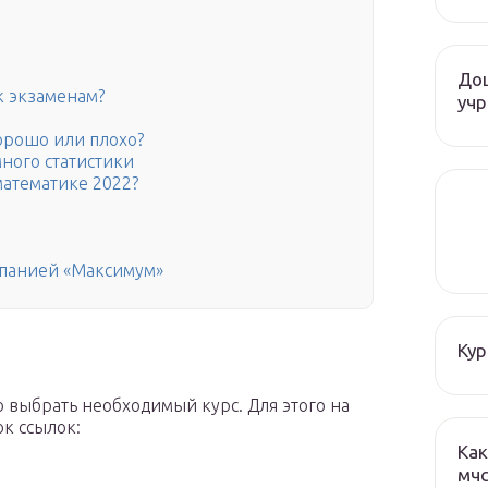
До
к экзаменам?
учр
орошо или плохо?
ного статистики
математике 2022?
мпанией «Максимум»
Кур
 выбрать необходимый курс. Для этого на
к ссылок:
Как
мч