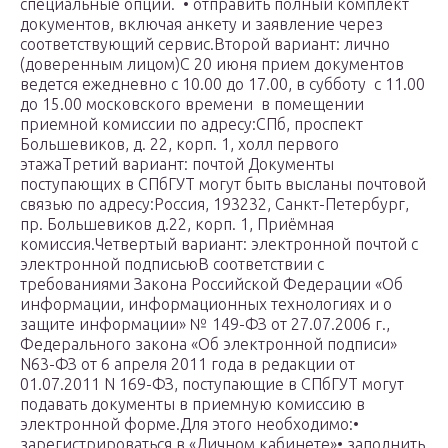
специальные опции. • отправить полный комплект
документов, включая анкету и заявление через
соответствующий сервис.Второй вариант: лично
(доверенным лицом)С 20 июня прием документов
ведется ежедневно с 10.00 до 17.00, в субботу с 11.00
до 15.00 московского времени в помещении
приемной комиссии по адресу:СПб, проспект
Большевиков, д. 22, корп. 1, холл первого
этажаТретий вариант: почтой Документы
поступающих в СПбГУТ могут быть высланы почтовой
связью по адресу:Россия, 193232, Санкт-Петербург,
пр. Большевиков д.22, корп. 1, Приёмная
комиссия.Четвертый вариант: электронной почтой с
электронной подписьюВ соответствии с
требованиями Закона Российской Федерации «Об
информации, информационных технологиях и о
защите информации» № 149-ФЗ от 27.07.2006 г.,
Федерального закона «Об электронной подписи»
N63-ФЗ от 6 апреля 2011 года в редакции от
01.07.2011 N 169-ФЗ, поступающие в СПбГУТ могут
подавать документы в приемную комиссию в
электронной форме.Для этого необходимо:•
зарегистрироваться в «Личном кабинете»• заполнить