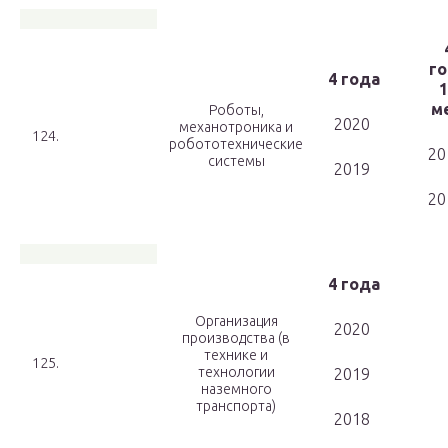
го
4 года
1
ме
Роботы,
2020
механотроника и
124.
робототехнические
20
системы
2019
20
4 года
Организация
2020
производства (в
технике и
125.
технологии
2019
наземного
транспорта)
2018