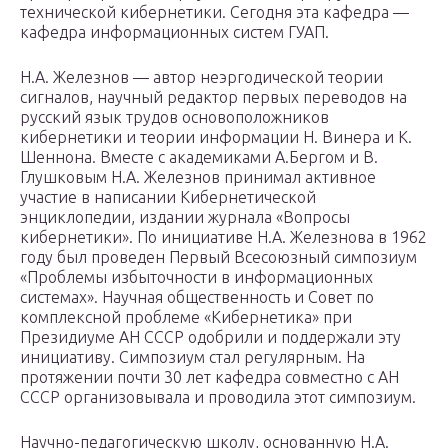
технической кибернетики. Сегодня эта кафедра —
кафедра информационных систем ГУАП.
Н.А. Железнов — автор неэргодической теории
сигналов, научный редактор первых переводов на
русский язык трудов основоположников
кибернетики и теории информации Н. Винера и К.
Шеннона. Вместе с академиками А.Бергом и В.
Глушковым Н.А. Железнов принимал активное
участие в написании Кибернетической
энциклопедии, издании журнала «Вопросы
кибернетики». По инициативе Н.А. Железнова в 1962
году был проведен Первый Всесоюзный симпозиум
«Проблемы избыточности в информационных
системах». Научная общественность и Совет по
комплексной проблеме «Кибернетика» при
Президиуме АН СССР одобрили и поддержали эту
инициативу. Симпозиум стал регулярным. На
протяжении почти 30 лет кафедра совместно с АН
СССР организовывала и проводила этот симпозиум.
Научно-педагогическую школу, основанную Н.А.