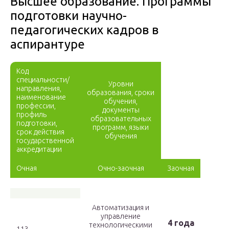
Высшее образование. Программы
подготовки научно-
педагогических кадров в
аспирантуре
Код
специальности/
Уровни
направления,
образования, сроки
наименование
обучения,
профессии,
документы
профиль
образовательных
подготовки,
программ, языки
срок действия
обучения
государственной
аккредитации
Очная
Очно-заочная
Заочная
Автоматизация и
управление
4 года
технологическими