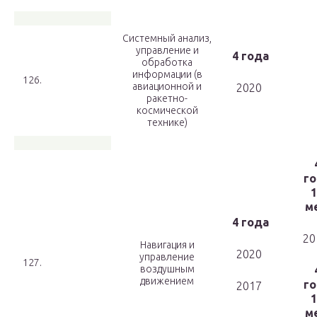
Системный анализ,
управление и
4 года
обработка
информации (в
126.
авиационной и
2020
ракетно-
космической
технике)
го
1
ме
4 года
20
Навигация и
2020
управление
127.
воздушным
движением
го
2017
1
ме