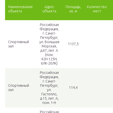
Наименование
Адрес
Площадь,
Количество
объекта
объекта
кв. м
мест
Российская
Федерация,
г. Санкт-
Петербург,
Спортивный
ул. Большая
1137,5
зал
Морская,
д.67, лит. А
(пом.
42Н-125Н,
6ЛК-20ЛК)
Российская
Федерация,
г. Санкт-
Спортивный
Петербург,
114,4
зал
ул.
Гастелло,
д.15, лит. А,
пом. 1-Н
Российская