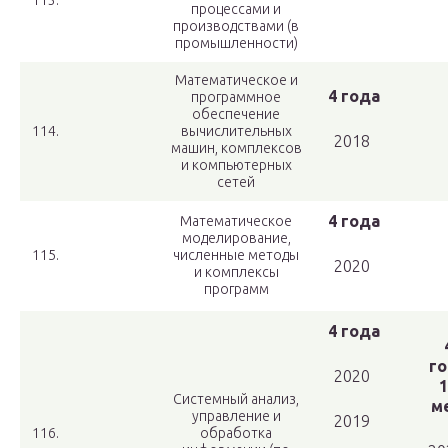
113.
процессами и
производствами (в
промышленности)
Математическое и
4 года
программное
обеспечение
114.
вычислительных
2018
машин, комплексов
и компьютерных
сетей
4 года
Математическое
моделирование,
115.
численные методы
2020
и комплексы
программ
4 года
го
2020
1
Системный анализ,
ме
управление и
2019
116.
обработка