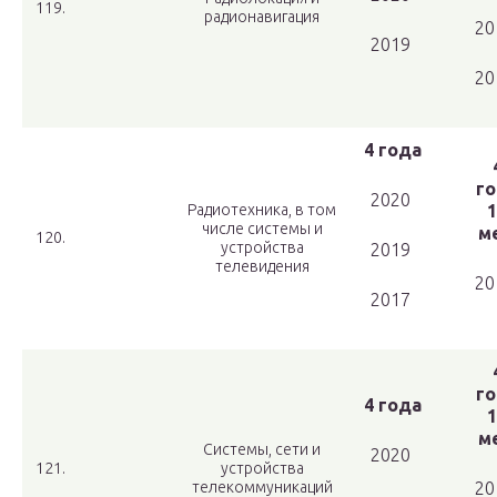
119.
радионавигация
20
2019
20
4 года
го
2020
Радиотехника, в том
1
числе системы и
ме
120.
устройства
2019
телевидения
20
2017
го
4 года
1
ме
Системы, сети и
2020
121.
устройства
телекоммуникаций
20