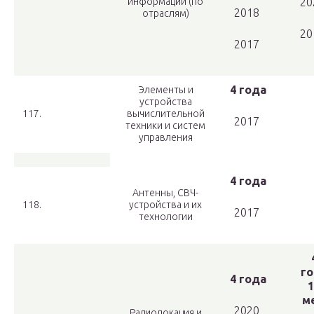
информации (по
20
2018
отраслям)
20
2017
4 года
Элементы и
устройства
117.
вычислительной
2017
техники и систем
управления
4 года
Антенны, СВЧ-
118.
устройства и их
2017
технологии
го
4 года
1
ме
2020
Радиолокация и