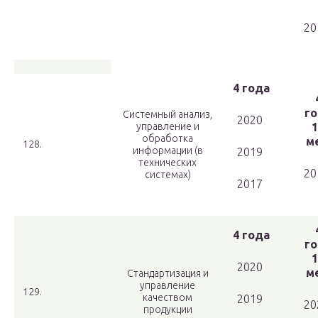
20
4 года
го
Системный анализ,
2020
управление и
1
обработка
ме
128.
информации (в
2019
технических
20
системах)
2017
4 года
го
1
2020
ме
Стандартизация и
управление
129.
качеством
2019
20
продукции