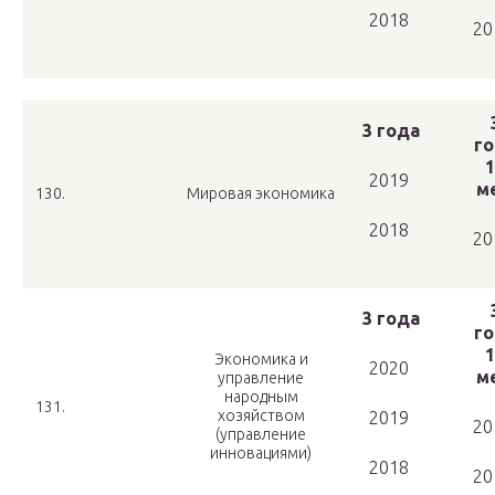
2018
20
3 года
го
1
2019
ме
130.
Мировая экономика
2018
20
3 года
го
1
Экономика и
2020
ме
управление
народным
131.
хозяйством
2019
20
(управление
инновациями)
2018
20