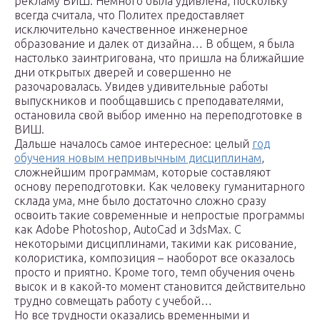
рекламу ВИШ. Немного была удивлена, поскольку
всегда считала, что Политех предоставляет
исключительно качественное инженерное
образование и далек от дизайна… В общем, я была
настолько заинтригована, что пришла на ближайшие
дни открытых дверей и совершенно не
разочаровалась. Увидев удивительные работы
выпускников и пообщавшись с преподавателями,
остановила свой выбор именно на переподготовке в
ВИШ.
Дальше началось самое интересное: целый
год
обучения новым непривычным дисциплинам
,
сложнейшим программам, которые составляют
основу переподготовки. Как человеку гуманитарного
склада ума, мне было достаточно сложно сразу
освоить такие современные и непростые программы
как Adobe Photoshop, AutoCad и 3dsMax. С
некоторыми дисциплинами, такими как рисование,
колористика, композиция – наоборот все оказалось
просто и приятно. Кроме того, темп обучения очень
высок и в какой-то момент становится действительно
трудно совмещать работу с учебой…
Но все трудности оказались временными и