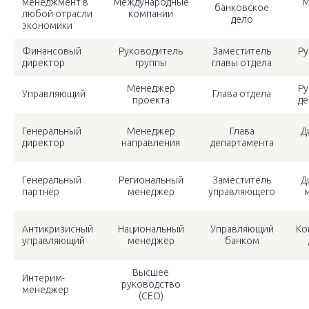
менеджмент в
Международные
М
банковское
любой отрасли
компании
дело
экономики
Финансовый
Руководитель
Заместитель
Ру
директор
группы
главы отдела
Менеджер
Ру
Управляющий
Глава отдела
проекта
де
Генеральный
Менеджер
Глава
Д
директор
направления
департамента
Генеральный
Региональный
Заместитель
Д
партнёр
менеджер
управляющего
м
Антикризисный
Национальный
Управляющий
Ко
управляющий
менеджер
банком
Высшее
Интерим-
руководство
менеджер
(CEO)