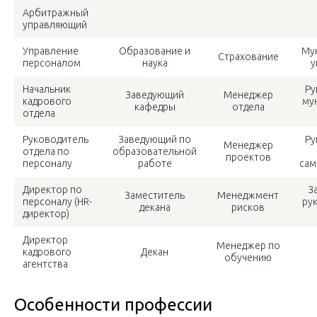
Арбитражный
управляющий
Управление
Образование и
Му
Страхование
персоналом
наука
у
Начальник
Ру
Заведующий
Менеджер
кадрового
му
кафедры
отдела
отдела
Руководитель
Заведующий по
Ру
Менеджер
отдела по
образовательной
проектов
персоналу
работе
сам
Директор по
З
Заместитель
Менеджмент
персоналу (HR-
ру
декана
рисков
директор)
Директор
Менеджер по
кадрового
Декан
обучению
агентства
Особенности профессии